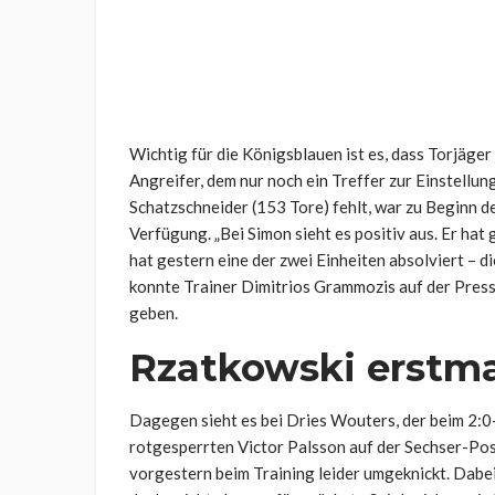
Wichtig für die Königsblauen ist es, dass Torjäge
Angreifer, dem nur noch ein Treffer zur Einstell
Schatzschneider (153 Tore) fehlt, war zu Beginn 
Verfügung. „B
ei Simon sieht es positiv aus. Er h
hat gestern eine der zwei Einheiten absolviert – 
konnte Trainer Dimitrios Grammozis auf der Pres
geben.
Rzatkowski erstma
Dagegen sieht es bei Dries Wouters, der beim 2:0
rotgesperrten Victor Palsson auf der Sechser-Posi
vorgestern beim Training leider umgeknickt. Dabei