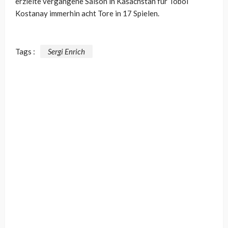
erzielte vergangene Saison in Kasachstan für Tobol
Kostanay immerhin acht Tore in 17 Spielen.
Tags :
Sergi Enrich