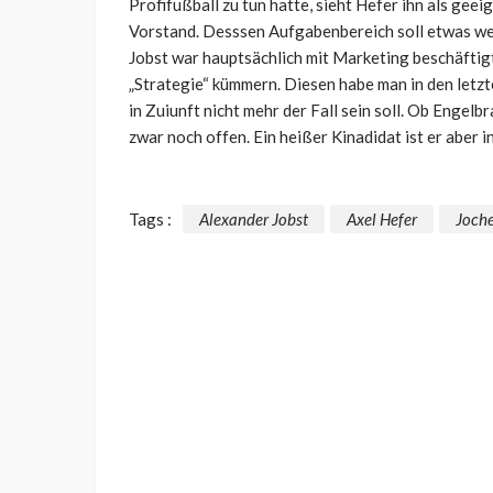
Profifußball zu tun hatte, sieht Hefer ihn als gee
Vorstand. Desssen Aufgabenbereich soll etwas weit
Jobst war hauptsächlich mit Marketing beschäftig
„Strategie“ kümmern. Diesen habe man in den letz
in Zuiunft nicht mehr der Fall sein soll. Ob Engelb
zwar noch offen. Ein heißer Kinadidat ist er aber in
Tags :
Alexander Jobst
Axel Hefer
Joche