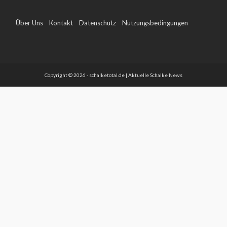
Über Uns
Kontakt
Datenschutz
Nutzungsbedingungen
Impressum
Copyright © 2026 - schalketotal.de | Aktuelle Schalke News