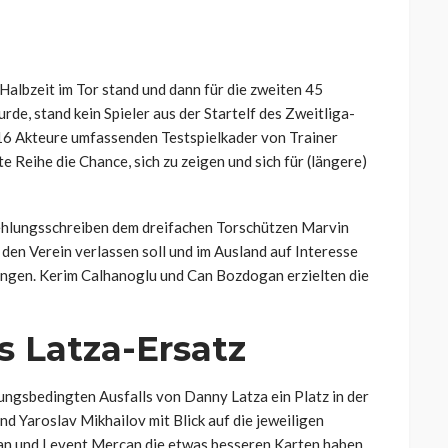
 Halbzeit im Tor stand und dann für die zweiten 45
e, stand kein Spieler aus der Startelf des Zweitliga-
6 Akteure umfassenden Testspielkader von Trainer
e Reihe die Chance, sich zu zeigen und sich für (längere)
ehlungsschreiben dem dreifachen Torschützen Marvin
 den Verein verlassen soll und im Ausland auf Interesse
ringen. Kerim Calhanoglu und Can Bozdogan erzielten die
s Latza-Ersatz
ungsbedingten Ausfalls von Danny Latza ein Platz in der
nd Yaroslav Mikhailov mit Blick auf die jeweiligen
gan und Levent Mercan die etwas besseren Karten haben.