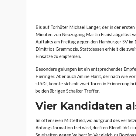
Bis auf Torhüter Michael Langer, der in der ersten
Minuten von Neuzugang Martin Fraisl abgelöst wurd
Auftakts am Freitag gegen den Hamburger SV im 1
Dimitrios Grammozis. Stattdessen erhielt die zweit
Einsätze zu empfehlen.
Besonders gelungen ist ein entsprechendes Empf
Pieringer. Aber auch Amine Harit, der nach wie vor
stößt, konnte sich mit zwei Toren in Erinnerung b
beiden übrigen Schalker Treffer.
Vier Kandidaten al
Im offensiven Mittelfeld, wo aufgrund des verletz
Anfangsformation frei wird, durften Blendi Idrizi u
Spielzeiten gegen Velbert im Vergleich zu Bozdo