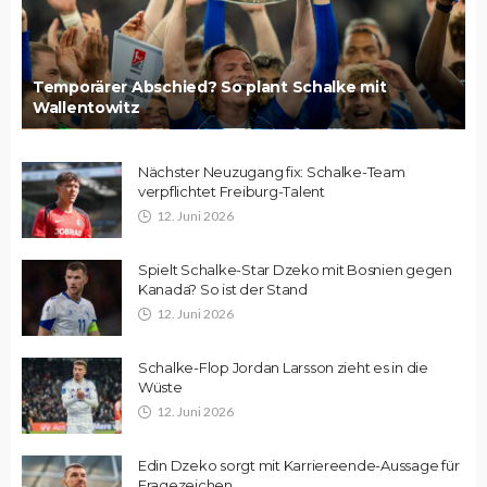
Temporärer Abschied? So plant Schalke mit
Wallentowitz
Nächster Neuzugang fix: Schalke-Team
verpflichtet Freiburg-Talent
12. Juni 2026
Spielt Schalke-Star Dzeko mit Bosnien gegen
Kanada? So ist der Stand
12. Juni 2026
Schalke-Flop Jordan Larsson zieht es in die
Wüste
12. Juni 2026
Edin Dzeko sorgt mit Karriereende-Aussage für
Fragezeichen