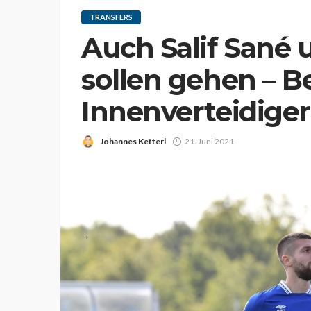
TRANSFERS
Auch Salif Sané 
sollen gehen – B
Innenverteidiger
Johannes Ketterl
21. Juni 2021