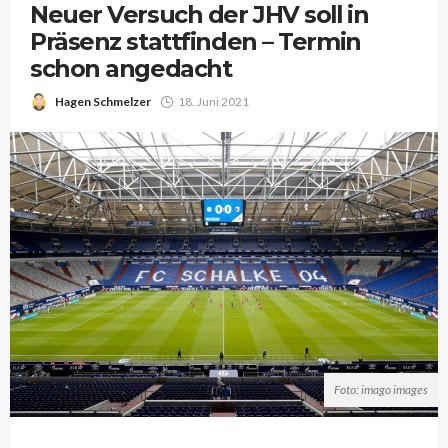
Neuer Versuch der JHV soll in
Präsenz stattfinden – Termin
schon angedacht
Hagen Schmelzer
18. Juni 2021
Foto: imago images