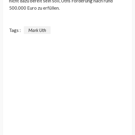
nicht dazu bereit sein soll, Uths Forderung nach rund
500.000 Euro zu erfüllen.
Tags :
Mark Uth