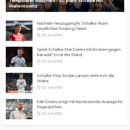
Temporärer Abschied? So plant Schalke mit
Wallentowitz
Nächster Neuzugang fix: Schalke-Team
verpflichtet Freiburg-Talent
12. Juni 2026
Spielt Schalke-Star Dzeko mit Bosnien gegen
Kanada? So ist der Stand
12. Juni 2026
Schalke-Flop Jordan Larsson zieht es in die
Wüste
12. Juni 2026
Edin Dzeko sorgt mit Karriereende-Aussage für
Fragezeichen
12. Juni 2026