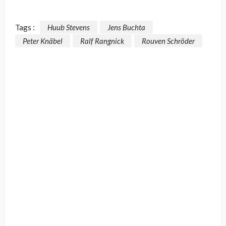
Tags :
Huub Stevens
Jens Buchta
Peter Knäbel
Ralf Rangnick
Rouven Schröder