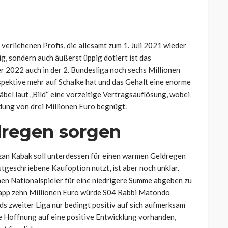
 verliehenen Profis, die allesamt zum 1. Juli 2021 wieder
ig, sondern auch äußerst üppig dotiert ist das
r 2022 auch in der 2. Bundesliga noch sechs Millionen
rspektive mehr auf Schalke hat und das Gehalt eine enorme
äbel laut „Bild“ eine vorzeitige Vertragsauflösung, wobei
ndung von drei Millionen Euro begnügt.
dregen sorgen
zan Kabak soll unterdessen für einen warmen Geldregen
stgeschriebene Kaufoption nutzt, ist aber noch unklar.
hen Nationalspieler für eine niedrigere Summe abgeben zu
knapp zehn Millionen Euro würde S04 Rabbi Matondo
ds zweiter Liga nur bedingt positiv auf sich aufmerksam
e Hoffnung auf eine positive Entwicklung vorhanden,