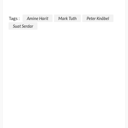
Tags :
Amine Harit
Mark Tuth
Peter Knäbel
Suat Serdar