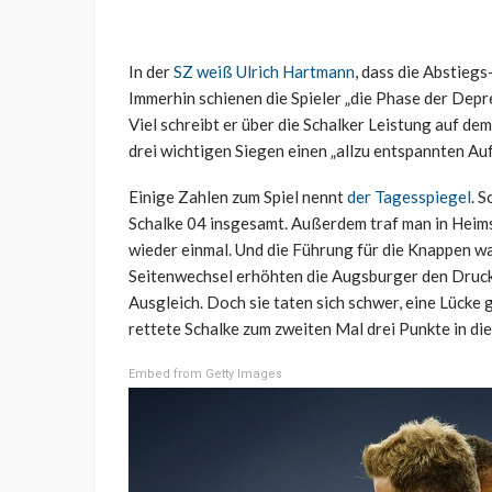
In der
SZ weiß Ulrich Hartmann
, dass die Abstiegs
Immerhin schienen die Spieler „die Phase der Depre
Viel schreibt er über die Schalker Leistung auf de
drei wichtigen Siegen einen „allzu entspannten Auft
Einige Zahlen zum Spiel nennt
der Tagesspiegel
. 
Schalke 04 insgesamt. Außerdem traf man in Heim
wieder einmal. Und die Führung für die Knappen wa
Seitenwechsel erhöhten die Augsburger den Druck,
Ausgleich. Doch sie taten sich schwer, eine Lücke 
rettete Schalke zum zweiten Mal drei Punkte in die
Embed from Getty Images