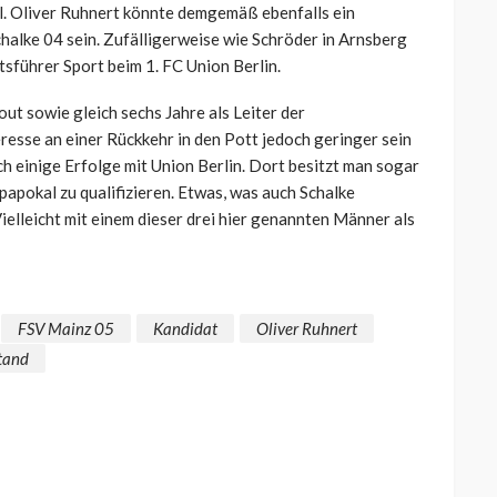
el. Oliver Ruhnert könnte demgemäß ebenfalls ein
chalke 04 sein. Zufälligerweise wie Schröder in Arnsberg
sführer Sport beim 1. FC Union Berlin.
out sowie gleich sechs Jahre als Leiter der
resse an einer Rückkehr in den Pott jedoch geringer sein
ch einige Erfolge mit Union Berlin. Dort besitzt man sogar
opapokal zu qualifizieren. Etwas, was auch Schalke
ielleicht mit einem dieser drei hier genannten Männer als
FSV Mainz 05
Kandidat
Oliver Ruhnert
tand