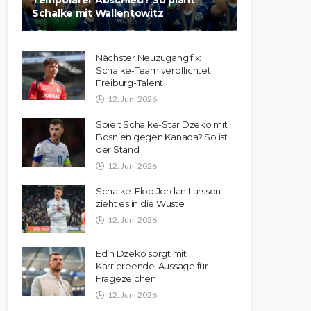
Schalke mit Wallentowitz
Nächster Neuzugang fix:
Schalke-Team verpflichtet
Freiburg-Talent
12. Juni 2026
Spielt Schalke-Star Dzeko mit
Bosnien gegen Kanada? So ist
der Stand
12. Juni 2026
Schalke-Flop Jordan Larsson
zieht es in die Wüste
12. Juni 2026
Edin Dzeko sorgt mit
Karriereende-Aussage für
Fragezeichen
12. Juni 2026