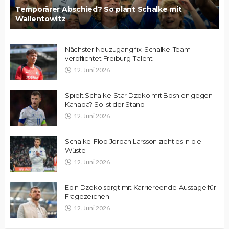
Temporärer Abschied? So plant Schalke mit
Wallentowitz
Nächster Neuzugang fix: Schalke-Team
verpflichtet Freiburg-Talent
12. Juni 2026
Spielt Schalke-Star Dzeko mit Bosnien gegen
Kanada? So ist der Stand
12. Juni 2026
Schalke-Flop Jordan Larsson zieht es in die
Wüste
12. Juni 2026
Edin Dzeko sorgt mit Karriereende-Aussage für
Fragezeichen
12. Juni 2026