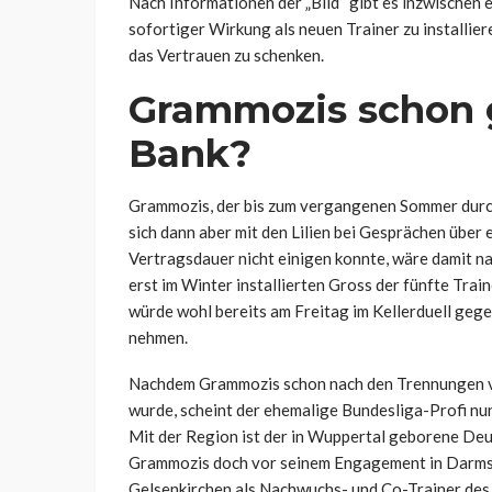
Nach Informationen der „Bild“ gibt es inzwischen 
sofortiger Wirkung als neuen Trainer zu installie
das Vertrauen zu schenken.
Grammozis schon 
Bank?
Grammozis, der bis zum vergangenen Sommer durch
sich dann aber mit den Lilien bei Gesprächen über
Vertragsdauer nicht einigen konnte, wäre damit 
erst im Winter installierten Gross der fünfte Trai
würde wohl bereits am Freitag im Kellerduell gege
nehmen.
Nachdem Grammozis schon nach den Trennungen v
wurde, scheint der ehemalige Bundesliga-Profi n
Mit der Region ist der in Wuppertal geborene Deut
Grammozis doch vor seinem Engagement in Darmsta
Gelsenkirchen als Nachwuchs- und Co-Trainer des