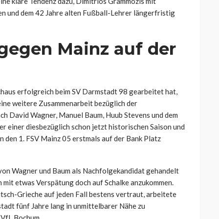
eine klare Tendenz dazu, Dimitrios Grammozis mit
ren und dem 42 Jahre alten Fußball-Lehrer längerfristig
gegen Mainz auf der
aus erfolgreich beim SV Darmstadt 98 gearbeitet hat,
 eine weitere Zusammenarbeit bezüglich der
nach David Wagner, Manuel Baum, Huub Stevens und dem
ner einer diesbezüglich schon jetzt historischen Saison und
n den 1. FSV Mainz 05 erstmals auf der Bank Platz
on Wagner und Baum als Nachfolgekandidat gehandelt
un mit etwas Verspätung doch auf Schalke anzukommen.
sch-Grieche auf jeden Fall bestens vertraut, arbeitete
dt fünf Jahre lang in unmittelbarer Nähe zu
 VfL Bochum.