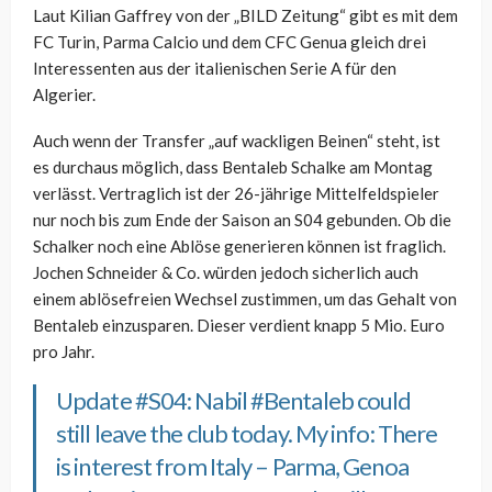
Laut Kilian Gaffrey von der „BILD Zeitung“ gibt es mit dem
FC Turin, Parma Calcio und dem CFC Genua gleich drei
Interessenten aus der italienischen Serie A für den
Algerier.
Auch wenn der Transfer „auf wackligen Beinen“ steht, ist
es durchaus möglich, dass Bentaleb Schalke am Montag
verlässt. Vertraglich ist der 26-jährige Mittelfeldspieler
nur noch bis zum Ende der Saison an S04 gebunden. Ob die
Schalker noch eine Ablöse generieren können ist fraglich.
Jochen Schneider & Co. würden jedoch sicherlich auch
einem ablösefreien Wechsel zustimmen, um das Gehalt von
Bentaleb einzusparen. Dieser verdient knapp 5 Mio. Euro
pro Jahr.
Update
#S04
: Nabil
#Bentaleb
could
still leave the club today. My info: There
is interest from Italy – Parma, Genoa