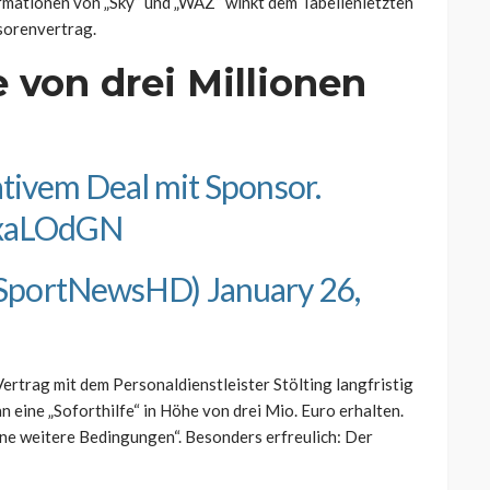
rmationen von „Sky“ und „WAZ“ winkt dem Tabellenletzten
nsorenvertrag.
e von drei Millionen
ativem Deal mit Sponsor.
RixaLOdGN
ySportNewsHD)
January 26,
rtrag mit dem Personaldienstleister Stölting langfristig
eine „Soforthilfe“ in Höhe von drei Mio. Euro erhalten.
ne weitere Bedingungen“. Besonders erfreulich: Der