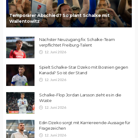
Temporärer Abschied? So plant Schalke mit
Wallentowitz
Nächster Neuzugang fix: Schalke-Team
verpflichtet Freiburg-Talent
12. Juni 2026
Spielt Schalke-Star Dzeko mit Bosnien gegen
Kanada? So ist der Stand
12. Juni 2026
Schalke-Flop Jordan Larsson zieht es in die
Wüste
12. Juni 2026
Edin Dzeko sorgt mit Karriereende-Aussage für
Fragezeichen
12. Juni 2026