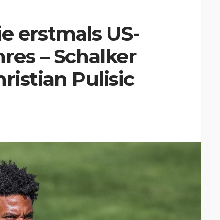
 erstmals US-
hres – Schalker
ristian Pulisic