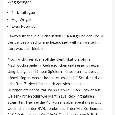
Weg gelingen:
Nick Taitague
Haji Wright
Evan Rotundo
Obwohl Knäbel die Suche in den USA aufgrund der Größe
des Landes als schwierig bezeichnet, will man weiterhin
dort wachsam bleiben.
Noch wichtiger aber soll die Identifikation fähiger
Nachwuchsspieler in Gelsenkirchen und seiner direkten
Umgebung sein. Diesen Spielern müsse man nicht erst
näherbringen, was es bedeutet, es zum FC Schalke 04 zu
schaffen. Zudem hätten sich von sich aus eine
Ruhrgebietsmentalität, wenn sie wie Julian Draxler aus
Gelsenkirchen oder wie Martin aus Recklinghausen
stammten. Hier sei die Konkurrenz aber ebenfalls groß,
weil nicht nur der BVB, sondern auch der VfL Bochum, der
MSV Duisburg und Rot-Weiß Oberhausen sowie Rot-