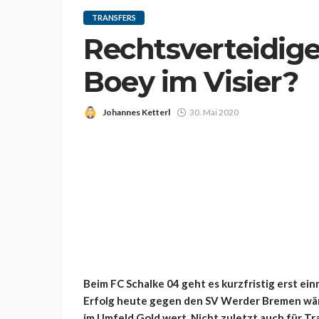
TRANSFERS
Rechtsverteidige
Boey im Visier?
Johannes Ketterl
30. Mai 2020
Beim FC Schalke 04 geht es kurzfristig erst ein
Erfolg heute gegen den SV Werder Bremen wär
im Umfeld Gold wert. Nicht zuletzt auch für Tr