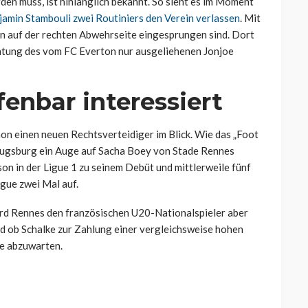
den muss, ist hinlänglich bekannt. So sieht es im Moment
njamin Stambouli zwei Routiniers den Verein verlassen
. Mit
n auf der rechten Abwehrseite eingesprungen sind. Dort
chtung des vom FC Everton nur ausgeliehenen Jonjoe
enbar interessiert
on einen neuen Rechtsverteidiger im Blick. Wie das „Foot
 Augsburg ein Auge auf Sacha Boey von Stade Rennes
on in der Ligue 1 zu seinem Debüt und mittlerweile fünf
gue zwei Mal auf.
ird Rennes den französischen U20-Nationalspieler aber
nd ob Schalke zur Zahlung einer vergleichsweise hohen
be abzuwarten.