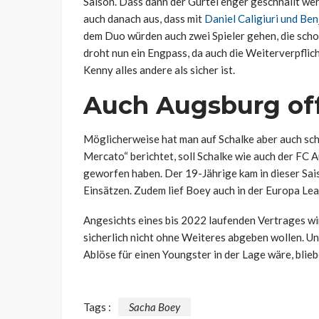
Saison. Dass dann der Gürtel enger geschnallt wer
auch danach aus, dass mit
Daniel Caligiuri und Be
dem Duo würden auch zwei Spieler gehen, die scho
droht nun ein Engpass, da auch die Weiterverpfli
Kenny alles andere als sicher ist.
Auch Augsburg off
Möglicherweise hat man auf Schalke aber auch sch
Mercato“ berichtet, soll Schalke wie auch der FC
geworfen haben. Der 19-Jährige kam in dieser Sais
Einsätzen. Zudem lief Boey auch in der Europa Lea
Angesichts eines bis 2022 laufenden Vertrages w
sicherlich nicht ohne Weiteres abgeben wollen. U
Ablöse für einen Youngster in der Lage wäre, blie
Tags :
Sacha Boey