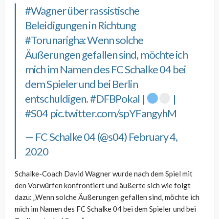
#Wagner
über rassistische
Beleidigungen in Richtung
#Torunarigha
: Wenn solche
Äußerungen gefallen sind, möchte ich
mich im Namen des FC Schalke 04 bei
dem Spieler und bei Berlin
entschuldigen.
#DFBPokal
|
|
#S04
pic.twitter.com/spYFangyhM
— FC Schalke 04 (@s04)
February 4,
2020
Schalke-Coach David Wagner wurde nach dem Spiel mit
den Vorwürfen konfrontiert und äußerte sich wie folgt
dazu: „Wenn solche Äußerungen gefallen sind, möchte ich
mich im Namen des FC Schalke 04 bei dem Spieler und bei