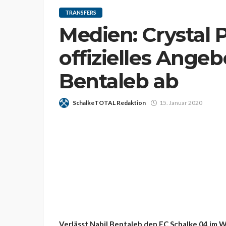
TRANSFERS
Medien: Crystal 
offizielles Angeb
Bentaleb ab
SchalkeTOTAL Redaktion
15. Januar 2020
Verlässt Nabil Bentaleb den FC Schalke 04 im W