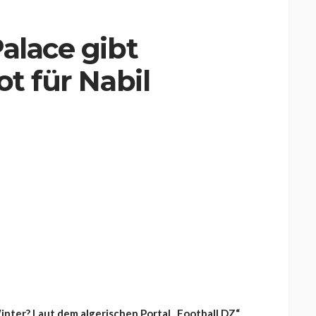
Palace gibt
ot für Nabil
inter? Laut dem algerischen Portal „Football DZ“